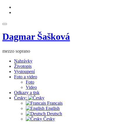
Skip
fa-
to
facebook
fa-
content
youtube
Toggle
navigation
Dagmar Šašková
mezzo soprano
Nahrávky
Životopis
Vystoupení
Foto a video
Foto
Video
Odkazy a tisk
Česky:
Français
English
Deutsch
Česky