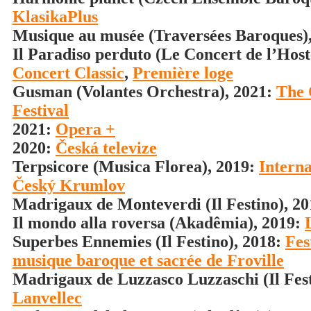
KlasikaPlus
Musique au musée (Traversées Baroques)
Il Paradiso perduto (Le Concert de l’Host
Concert Classic
,
Première loge
Gusman (Volantes Orchestra), 2021:
The 
Festival
2021:
Opera +
2020:
Česká televize
Terpsicore (Musica Florea), 2019:
Interna
Český Krumlov
Madrigaux de Monteverdi (Il Festino), 2
Il mondo alla roversa (Akadêmia), 2019:
Superbes Ennemies (Il Festino), 2018:
Fes
musique baroque et sacrée de Froville
Madrigaux de Luzzasco Luzzaschi (Il Fest
Lanvellec