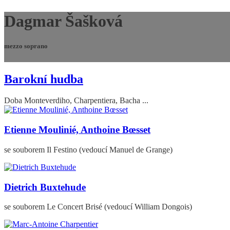
Dagmar Šašková
mezzo soprano
Barokní hudba
Doba Monteverdiho, Charpentiera, Bacha ...
Etienne Moulinié, Anthoine Bœsset
se souborem Il Festino (vedoucí Manuel de Grange)
Dietrich Buxtehude
se souborem Le Concert Brisé (vedoucí William Dongois)