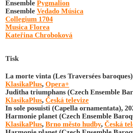
Ensemble
Pygmalion
Ensemble
Vedado Música
Collegium 1704
Musica Florea
Kateřina Chroboková
Tisk
La morte vinta (Les Traversées baroques)
KlasikaPlus
,
Opera+
Juditha triumphans (Czech Ensemble Bar
KlasikaPlus
,
Česká televize
In sole posuisti (Capella ornamentata), 2
Harmonie planet (Czech Ensemble Baroq
KlasikaPlus
,
Brno město hudby
,
Česká tel
Harmonie planet (Czech Ensemble Baroq