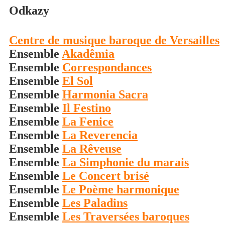
Odkazy
Centre de musique baroque de Versailles
Ensemble
Akadêmia
Ensemble
Correspondances
Ensemble
El Sol
Ensemble
Harmonia Sacra
Ensemble
Il Festino
Ensemble
La Fenice
Ensemble
La Reverencia
Ensemble
La Rêveuse
Ensemble
La Simphonie du marais
Ensemble
Le Concert brisé
Ensemble
Le Poème harmonique
Ensemble
Les Paladins
Ensemble
Les Traversées baroques