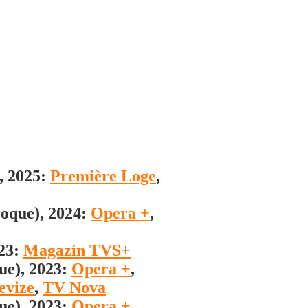
, 2025:
Première Loge
,
oque), 2024:
Opera +
,
023:
Magazín TVS+
ue), 2023:
Opera +
,
evize
,
TV Nova
ue), 2023:
Opera +
,