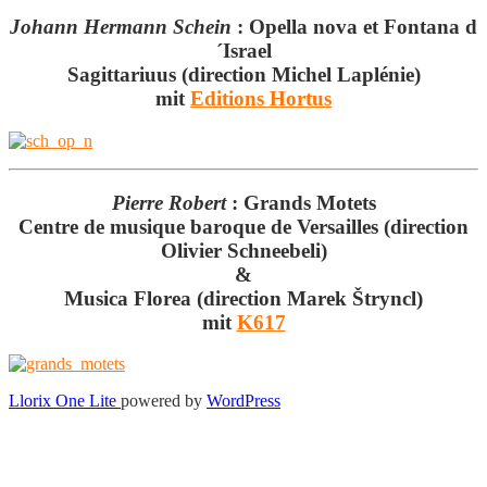
Johann Hermann Schein
:
Opella nova et Fontana d
´Israel
Sagittariuus (direction Michel Laplénie)
mit
Editions Hortus
Pierre Robert
:
Grands Motets
Centre de musique baroque de Versailles (direction
Olivier Schneebeli)
&
Musica Florea (direction Marek Štryncl)
mit
K617
Secondary
Llorix One Lite
powered by
WordPress
Menu