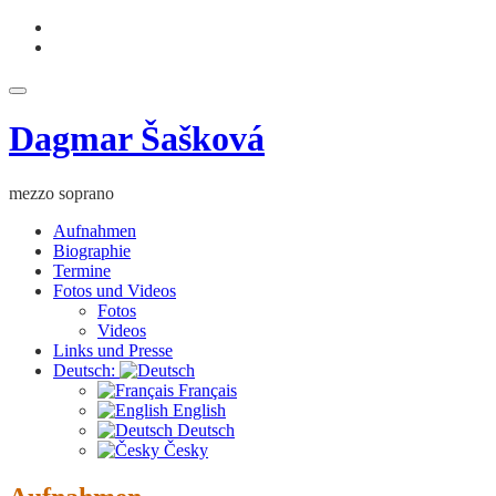
Skip
fa-
to
facebook
fa-
content
youtube
Toggle
navigation
Dagmar Šašková
mezzo soprano
Aufnahmen
Biographie
Termine
Fotos und Videos
Fotos
Videos
Links und Presse
Deutsch:
Français
English
Deutsch
Česky