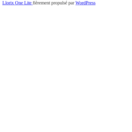
Menu
Llorix One Lite
fièrement propulsé par
WordPress
secondaire