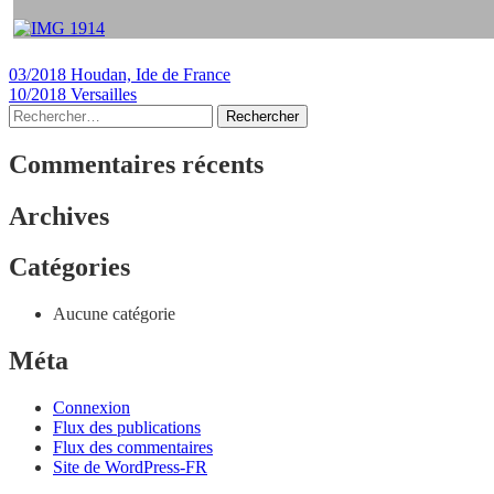
Navigation
03/2018 Houdan, Ide de France
10/2018 Versailles
de
Rechercher :
l’article
Commentaires récents
Archives
Catégories
Aucune catégorie
Méta
Connexion
Flux des publications
Flux des commentaires
Site de WordPress-FR