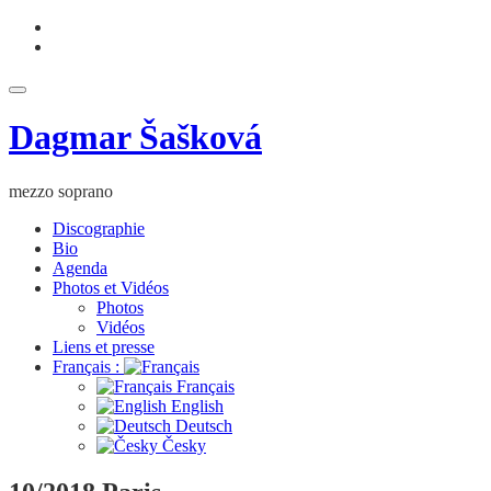
Aller
fa-
au
facebook
fa-
contenu
youtube
Déplier
la
Dagmar Šašková
navigation
mezzo soprano
Discographie
Bio
Agenda
Photos et Vidéos
Photos
Vidéos
Liens et presse
Français :
Français
English
Deutsch
Česky