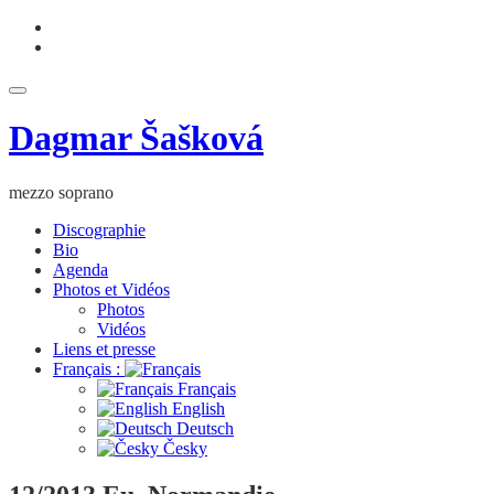
Aller
fa-
au
facebook
fa-
contenu
youtube
Déplier
la
Dagmar Šašková
navigation
mezzo soprano
Discographie
Bio
Agenda
Photos et Vidéos
Photos
Vidéos
Liens et presse
Français :
Français
English
Deutsch
Česky