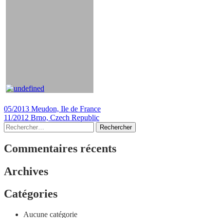
Navigation
05/2013 Meudon, Ile de France
11/2012 Brno, Czech Republic
de
Rechercher :
l’article
Commentaires récents
Archives
Catégories
Aucune catégorie