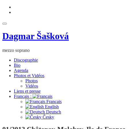
Aller
fa-
au
facebook
fa-
contenu
youtube
Déplier
la
Dagmar Šašková
navigation
mezzo soprano
Discographie
Bio
Agenda
Photos et Vidéos
Photos
Vidéos
Liens et presse
Français :
Français
English
Deutsch
Česky