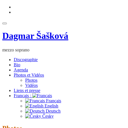
Aller
fa-
au
facebook
fa-
contenu
youtube
Déplier
la
Dagmar Šašková
navigation
mezzo soprano
Discographie
Bio
Agenda
Photos et Vidéos
Photos
Vidéos
Liens et presse
Français :
Français
English
Deutsch
Česky