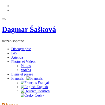
Aller
fa-
au
facebook
fa-
contenu
youtube
Déplier
la
Dagmar Šašková
navigation
mezzo soprano
Discographie
Bio
Agenda
Photos et Vidéos
Photos
Vidéos
Liens et presse
Français :
Français
English
Deutsch
Česky