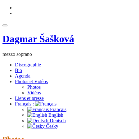
Aller
fa-
au
facebook
fa-
contenu
youtube
Déplier
la
Dagmar Šašková
navigation
mezzo soprano
Discographie
Bio
Agenda
Photos et Vidéos
Photos
Vidéos
Liens et presse
Français :
Français
English
Deutsch
Česky