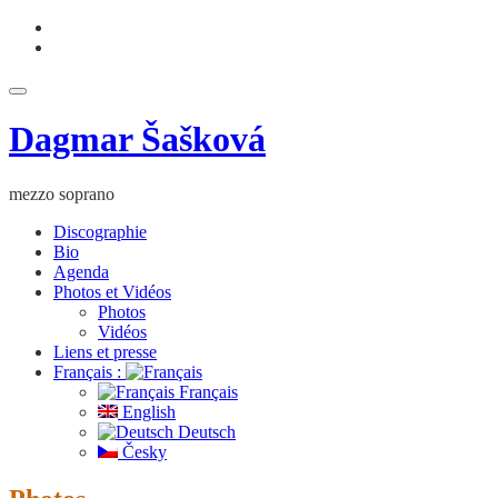
Aller
fa-
au
facebook
fa-
contenu
youtube
Déplier
la
Dagmar Šašková
navigation
mezzo soprano
Discographie
Bio
Agenda
Photos et Vidéos
Photos
Vidéos
Liens et presse
Français :
Français
English
Deutsch
Česky