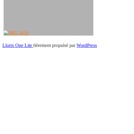
Menu
Llorix One Lite
fièrement propulsé par
WordPress
secondaire