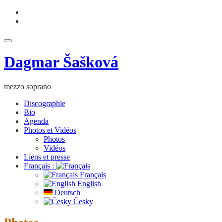
Aller
fa-
au
facebook
fa-
contenu
youtube
Déplier
la
Dagmar Šašková
navigation
mezzo soprano
Discographie
Bio
Agenda
Photos et Vidéos
Photos
Vidéos
Liens et presse
Français :
Français
English
Deutsch
Česky