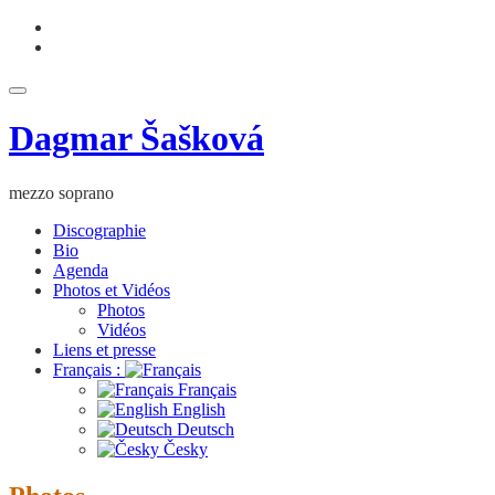
Aller
fa-
au
facebook
fa-
contenu
youtube
Déplier
la
Dagmar Šašková
navigation
mezzo soprano
Discographie
Bio
Agenda
Photos et Vidéos
Photos
Vidéos
Liens et presse
Français :
Français
English
Deutsch
Česky