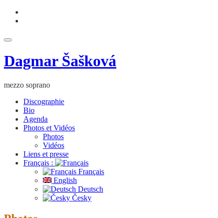
Aller
fa-
au
facebook
fa-
contenu
youtube
Déplier
la
Dagmar Šašková
navigation
mezzo soprano
Discographie
Bio
Agenda
Photos et Vidéos
Photos
Vidéos
Liens et presse
Français :
Français
English
Deutsch
Česky