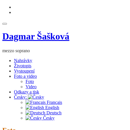
Skip
fa-
to
facebook
fa-
content
youtube
Toggle
navigation
Dagmar Šašková
mezzo soprano
Nahrávky
Životopis
Vystoupení
Foto a video
Foto
Video
Odkazy a tisk
Česky:
Français
English
Deutsch
Česky